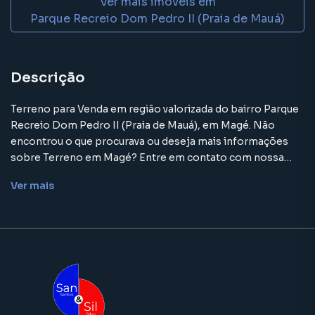
Ver mais imóveis em
Parque Recreio Dom Pedro II (Praia de Mauá)
Descrição
Terreno para Venda em região valorizada do bairro Parque
Recreio Dom Pedro II (Praia de Mauá), em Magé. Não
encontrou o que procurava ou deseja mais informações
sobre Terreno em Magé? Entre em contato com nossa
equipe pelo telefone (21) 3633-1570.
Ver
mais
A Sansil Imóveis tem mais opções de apartamentos, casas
residenciais e comerciais, sobrados, terrenos, lojas e
barracões para venda ou locação, além de
empreendimentos em construção ou lançamentos na
planta em Parque Recreio Dom Pedro II (Praia de Mauá) e
em outras regiões de Magé. Aqui você encontra milhares
de ofertas para encontrar o imóvel que mais combina com