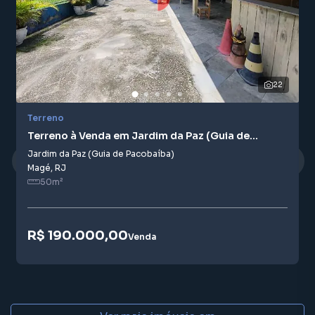
22
Terreno
Terreno à Venda em Jardim da Paz (Guia de
Pacobaíba)
Jardim da Paz (Guia de Pacobaíba)
Magé
,
RJ
50
m²
R$ 190.000,00
Venda