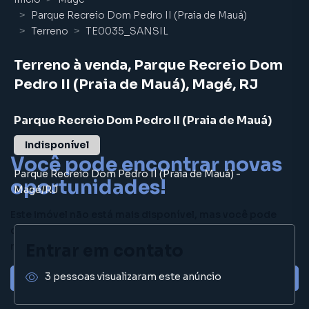
Parque Recreio Dom Pedro II (Praia de Mauá)
Terreno
TE0035_SANSIL
Terreno à venda, Parque Recreio Dom
Pedro II (Praia de Mauá), Magé, RJ
Parque Recreio Dom Pedro II (Praia de Mauá)
Indisponível
Você pode encontrar novas
Parque Recreio Dom Pedro II (Praia de Mauá)
-
oportunidades!
Magé
/
RJ
Este imóvel não está mais disponível, mas você pode
conferir outros em nosso site ou deixar seu contato para
receber mais informações.
Entrar em contato
3 pessoas visualizaram este anúncio
Ver sugestões