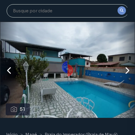
51
Início
Magé
Praia do Imperador (Praia de Mauá)