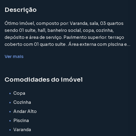
Descrição
Ótimo imóvel, composto por: Varanda, sala, 03 quartos
sendo 01 suíte, hall, banheiro social, copa, cozinha,
depósito e área de serviço. Pavimento superior: terraço
coberto com 01 quarto suíte . Área externa com piscina e
02 banheiros.
Ver
mais
Casa para Venda em região valorizada do bairro Praia do
Comodidades do imóvel
Imperador (Praia de Mauá), em Magé. Não encontrou o que
procurava ou deseja mais informações sobre Casa em
Magé? Entre em contato com nossa equipe pelo telefone
Copa
(21) 3633-1570.
Cozinha
Andar Alto
A Sansil Imóveis tem mais opções de apartamentos, casas
Piscina
residenciais e comerciais, sobrados, terrenos, lojas e
barracões para venda ou locação, além de
Varanda
empreendimentos em construção ou lançamentos na