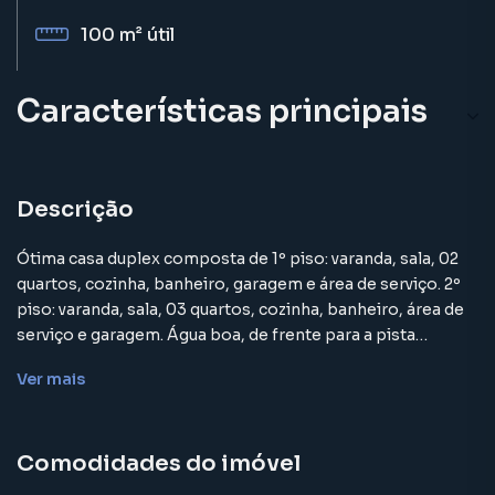
100 m²
útil
Características principais
Descrição
Ótima casa duplex composta de 1º piso: varanda, sala, 02
quartos, cozinha, banheiro, garagem e área de serviço. 2º
piso: varanda, sala, 03 quartos, cozinha, banheiro, área de
serviço e garagem. Água boa, de frente para a pista
principal, terreno medindo 3.285,00m2. .
Ver
mais
Casa para Venda em região valorizada do bairro Parque
Comodidades do imóvel
Recreio Dom Pedro II (Guia de Pacobaíba), em Magé. Não
encontrou o que procurava ou deseja mais informações