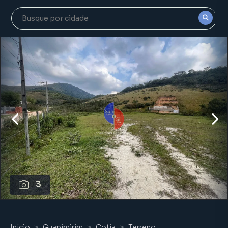
3
Início
Guapimirim
Cotia
Terreno