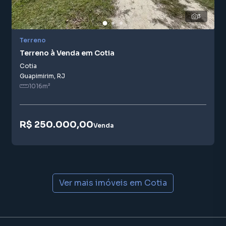
smartphone. Nós criamos soluções inovadoras para
3
simplificar a relação de proprietários, inquilinos e
compradores com o mercado imobiliário.
Terreno
Terreno à Venda em Cotia
Anuncie seu imóvel! É fácil, rápido e gratuito! A Sansil
Imóveis é uma imobiliária digital com imóveis em diversas
Cotia
Guapimirim
,
RJ
cidades do Brasil, incluindo Guapimirim.
1016
m²
Na Sansil Imóveis você consegue vender ou alugar seu
imóvel muito mais rápido do que em imobiliárias
R$ 250.000,00
tradicionais. Já vendemos e locamos diversos imóveis em
Venda
Guapimirim, especialmente em Cotia. Isso porque temos
uma equipe de marketing digital focada em produzir
campanhas específicas para Guapimirim, o que aumenta
muito o número de contatos interessados e tendo como
consequência uma maior chance de vender ou alugar seu
Ver mais imóveis em
Cotia
imóvel mais rápido. Contamos também com um time de
programadores, corretores treinados e uma central de
atendimento preparada para atender proprietários e