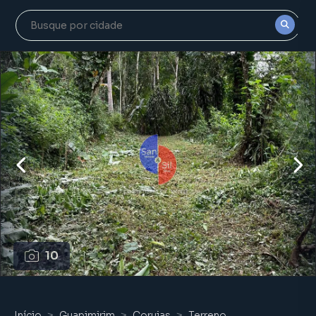
10
Início
Guapimirim
Corujas
Terreno